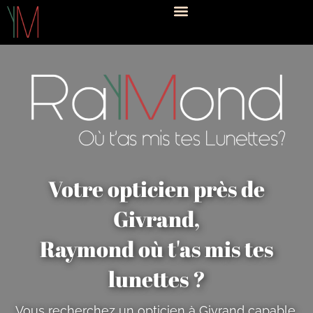
Votre opticien près de
Givrand,
Raymond où t'as mis tes
lunettes ?
Vous recherchez un
opticien à Givrand
capable