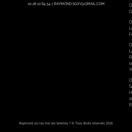
02 28 10 84 54
|
RAYMOND.SGXV@GMAIL.COM
O
G
O
L
F
O
L
R
s
Y
O
S
H
d
R
Raymond, où t’as mis tes lunettes ? © Tous droits réservés 2026