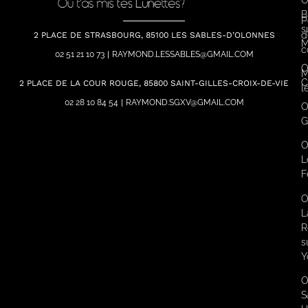
O
B
P
s
d
2 PLACE DE STRASBOURG, 85100 LES SABLES-D’OLONNES
M
c
02 51 21 10 73
|
RAYMOND.LESSABLES@GMAIL.COM
O
M
C
2 PLACE DE LA COUR ROUGE, 85800 SAINT-GILLES-CROIX-DE-VIE
l
02 28 10 84 54
|
RAYMOND.SGXV@GMAIL.COM
O
G
O
L
F
O
L
R
s
Y
O
S