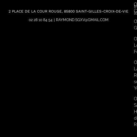
O
M
C
2 PLACE DE LA COUR ROUGE, 85800 SAINT-GILLES-CROIX-DE-VIE
l
02 28 10 84 54
|
RAYMOND.SGXV@GMAIL.COM
O
G
O
L
F
O
L
R
s
Y
O
S
H
d
R