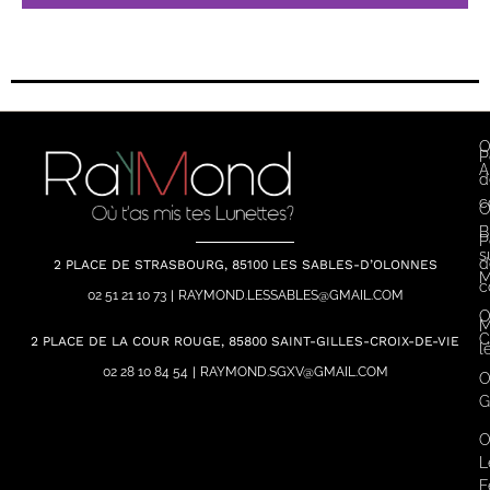
O
P
A
d
c
O
B
P
s
d
2 PLACE DE STRASBOURG, 85100 LES SABLES-D’OLONNES
M
c
02 51 21 10 73
|
RAYMOND.LESSABLES@GMAIL.COM
O
M
C
2 PLACE DE LA COUR ROUGE, 85800 SAINT-GILLES-CROIX-DE-VIE
l
02 28 10 84 54
|
RAYMOND.SGXV@GMAIL.COM
O
G
O
L
F